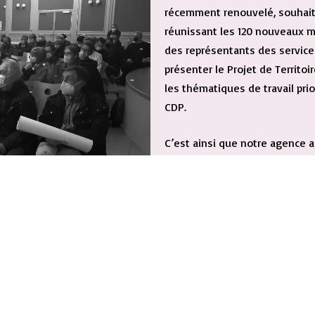
récemment renouvelé, souhait
réunissant les 120 nouveaux m
des représentants des service
présenter le Projet de Territoi
les thématiques de travail prio
CDP.
C’est ainsi que notre agence
et l’animation
de cette Assemb
participative. Cet événement 
l’actualisation du Projet de Terr
construire une organisation ad
thématiques.