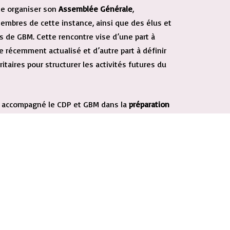
e organiser son
Assemblée Générale
,
embres de cette instance, ainsi que des élus et
s de GBM. Cette rencontre vise d’une part à
re récemment actualisé et d’autre part à définir
ritaires pour structurer les activités futures du
 a accompagné le CDP et GBM dans la
préparation
lée Générale, en adoptant une démarche
a permis d’informer les membres sur
itoire, de recueillir leurs avis et de co-
aptée, avec la création de groupes de travail