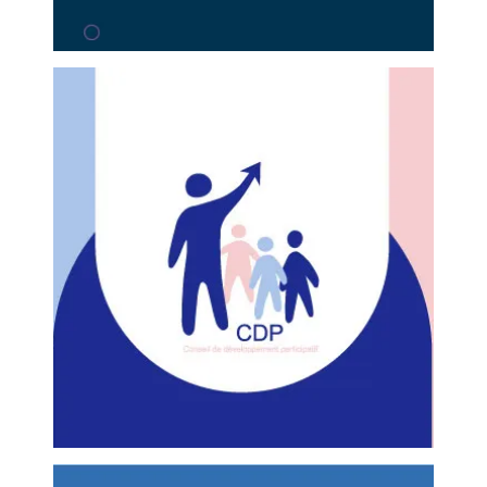
l
–
–